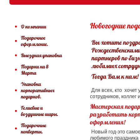
Новогодние под
О компании
Подарочное
Вы хотите поздр
оформление.
Рождественскими
Выездная упаковка
партнеров по бизн
любимых сотрудн
Подарки на 8
Марта
Тогда Вам к нам!
Упаковка
корпоративных
Для всех, кто хочет 
подарков.
сотрудников, коллег 
Мастерская пода
Гелиевые и
разработать корп
воздушные шары.
оформления!
Подарочные
конверты.
Новый год-это самое
любимого праздника 