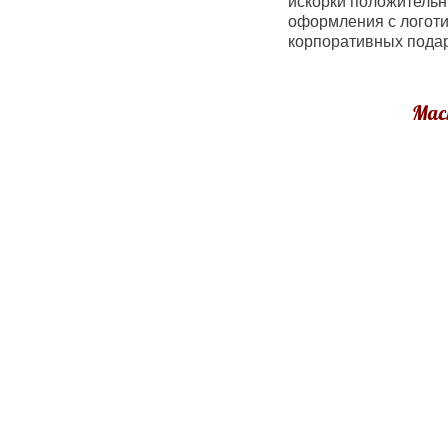
искорки положительн
оформления с логот
корпоративных подар
Маст