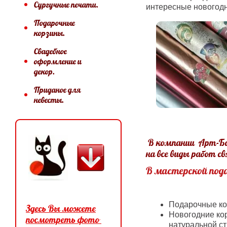
Сургучные печати.
интересные новогод
Подарочные
корзины.
Свадебное
оформление и
декор.
Приданое для
невесты.
В компании Арт-Ба
на все виды работ 
В мастерской под
Подарочные ко
Здесь Вы можете
Новогодние ко
посмотреть фото
натуральной с